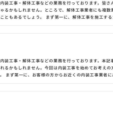
に内装工事・解体工事などの業務を行っております。皆さ
しゃるかもしれません。ところで、解体工事業者にも複数
こともあるでしょう。 まず第一に、解体工事を施工す
るかどうかもご確認頂ければと思います。また、一社だけ
りをして頂くのが無難でしょう。そして、追加費用が発
イントになるかと思います。その他にも適切にマニフェス
拠点に内装工事・解体工事など一般建築工事業を請け負っ
どの輸入、製造、販売を一貫して行っております。また、
に内装工事・解体工事などの業務を行っております。本記
られるかもしれません。今回は内装工事を始めてお考えの
。 まず第一に、お客様の方からお近くの内装工事業者
者がヒットするはずです。その後内装工事に関する具体的
になります。そして、ご発注後により詳細な工事に関す
完成したらお引渡しとなります。工事後にも何かあればア
装工事・解体工事など一般建築工事業を請け負っておりま
、製造、販売を一貫して行っております。また、中国をは