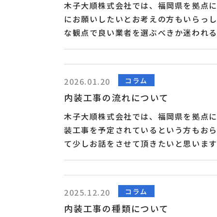
木子大順株式会社では、福岡県を拠点
にお願いしたいとお考えの方もいらっ
な観点で良い業者を選ぶべきか迷われる
か、また解体工事業の登録をされてい
しまうリスクもありますので、相見積も
寧に説明をして頂けるかというのもポ
コラム
2026.01.20
す。 木子大順株式会社では、福岡県を
内装工事の流れについて
中心に組み立て式のユニットハウスな
受入支援および外国人...
木子大順株式会社では、福岡県を拠点
装工事を予定されているという方もお
て少しお話をさせて頂きたいと思います
検索して頂きましたら、いくつかの業
して下さった業者と契約をして頂くこと
ールどおりに工事が進められて、無事に
コラム
2025.12.20
大順株式会社では、福岡県を拠点に内
内装工事の種類について
み立て式のユニットハウスなどの輸入