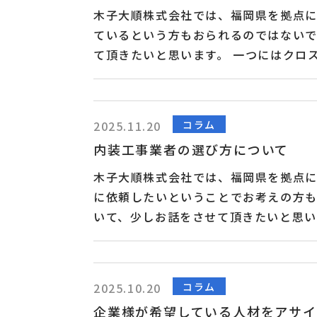
および外国人労働...
木子大順株式会社では、福岡県を拠点
ているという方もおられるのではない
て頂きたいと思います。 一つにはクロ
す。また、軽鉄・ボード工事は壁や天井
工事です。木製建具工事はドアや窓枠な
の工事です。左官工事は室内での壁や床
コラム
2025.11.20
子大順株式会社では、福岡県を拠点に
内装工事業者の選び方について
組み立て式のユニットハウスなどの輸
援および外国人労働...
木子大順株式会社では、福岡県を拠点
に依頼したいということでお考えの方
いて、少しお話をさせて頂きたいと思い
がよろしいかと思います。また、内装
いるかどうかもご確認下さい。そして、
が複雑になりそうであれば、一社のみで
コラム
2025.10.20
内装工事・解体工事など一般建築工事
企業様が希望している人材をアサイ
入、製造、販売を一貫して行っており