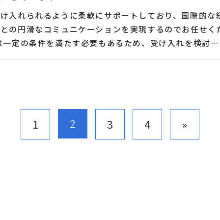
受け入れられるように柔軟にサポートしており、国際的な
者との円滑なコミュニケーションを実現するのでお任せく
は一定の条件を満たす必要もあるため、受け入れを検討し
りません。 受け入れた会社は守らないとダメな義務がい
前には義務も理解しておかないと問題やトラブルにつなが
・罰則の対象になるため、各種内容は理解して適切な方法
希望している人材をアサインできるように丁寧なヒアリン
と雇用主との間で適切な契約を結ぶサポートもおこないま
2
1
3
4
»
な人材の補填もするので、いろいろな部分で円滑に進めら
お任せください。 これから外国人採用を検討している
方がいれば、どのような内容でも弊社までお気軽にお問い