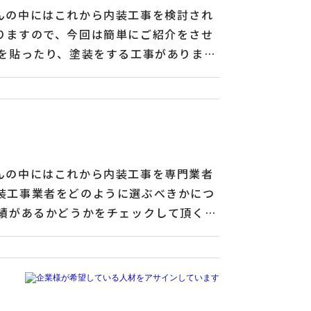
んの中にはこれから内装工事を検討され
りますので、今回は簡単にご紹介をさせ
を貼ったり、塗装をする工事がありま
ーリングやカーペットを施工するための
カウンターなどの家具を取り付けるため
を施工するということもあります。 木
ます。貿易部門ではアルミ製品を中心に
はじめとする「特定技能外国人」受入支
んの中にはこれから内装工事を専門業者
装工事業者をどのように選ぶべきかにつ
績があるかどうかをチェックして頂くの
れる専門分野の内装工事を得意とされて
方がよろしいかと思います。もしも工事
 木子大順株式会社では、福岡県を拠点に
に組み立て式のユニットハウスなどの輸
支援および外国人労働者の派遣もさせて