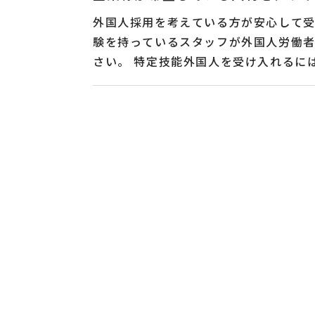
頂いております。...
外国人採用を考えている方が安心して
験を持っているスタッフが外国人労働
さい。 特定技能外国人を受け入れるに
ている方は先に準備などもしなければな
くつも生じるので、実際に受け入れる
ます。 仮に義務を守れていないと指導
での対応が重要です。 弊社は企業様が
グをおこない、その後は外国人労働者
す。 仮に欠員が出たとしてもスムーズ
るような提案やバックアップをするので
方、具体的な受け入れ方法を知りたい
わせください。 多く...