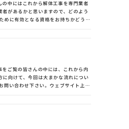
んの中にはこれから解体工事を専門業者
業者があるかと思いますので、どのよう
るために有効となる資格をお持ちかどう
で即断されますと間違った業者を選んで
生する費用があるのであれば、事前に丁
トを発行されているかどうかも重要で
ております。貿易部門ではアルミ製品を
中国をはじめとする「特定技能外国人」
事をご覧の皆さんの中には、これから内
方に向けて、今回は大まかな流れについ
にお問い合わせ下さい。ウェブサイト上で
な打ち合わせの上、条件の合った提案を
るヒアリングなどがあります。スケジュ
フターケアとしてご連絡下さい。 木子
す。貿易部門ではアルミ製品を中心に組
じめとする「特定技能外国人」受入支援