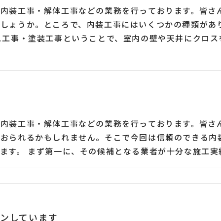
に内装工事・解体工事などの業務を行っております。皆さ
でしょうか。ところで、内装工事にはいくつかの種類があ
ス工事・塗装工事ということで、室内の壁や天井にクロス
などの下地を作るための工事です。床仕上げ工事はフロ
どを設置するための工事です。家具取り付け工事や棚や
を仕上げるための工事です。その他にも関連する設備工事
内装工事・解体工事など一般建築工事業を請け負っており
入、製造、販売を一貫して行っております。また、中国を
に内装工事・解体工事などの業務を行っております。皆さ
もおられるかもしれません。そこで今回は信頼のできる内
ます。 まず第一に、その候補となる業者が十分な施工実
工事にもいくつかの種類がありますが、お客様がご希望さ
実際に担当して下さる方の人柄についても見ておかれた
完結するような体制のある業者の方が手間が省けます。
業を請け負っております。貿易部門ではアルミ製品を中心
ンしています
ます。また、中国をはじめとする「特定技能外国人」受入